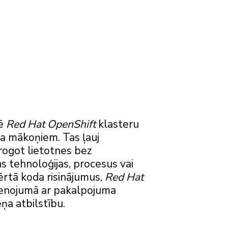
zē
Red Hat OpenShift
klasteru
da mākoņiem. Tas ļauj
ērogot lietotnes bez
s tehnoloģijas, procesus vai
vērtā koda risinājumus,
Red Hat
ienojumā ar pakalpojuma
ņa atbilstību.