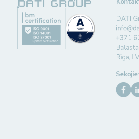
Kontak
DATI G
info@d
+371 
Balasta
Rīga, L
Sekoji