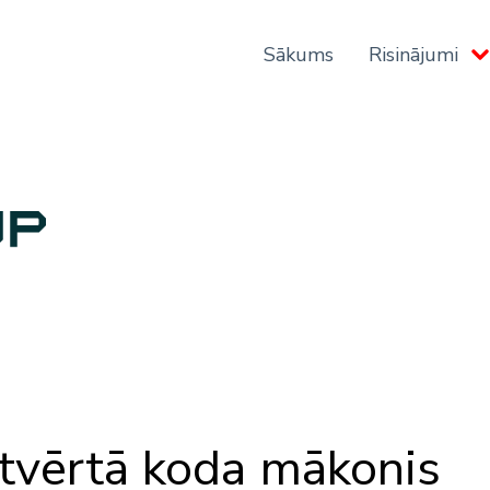
Sākums
Risinājumi
d
atvērtā koda mākonis