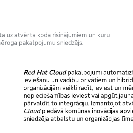
ta uz atvērta koda risinājumiem un kuru
 mēroga pakalpojumu sniedzējs.
Red Hat Cloud
pakalpojumi automati
ieviešanu un vadību privātiem un hibrī
organizācijām veikli radīt, ieviest un m
nepieciešamības ieviest vai apgūt jauna
pārvaldīt to integrāciju. Izmantojot at
Cloud
piedāvā komūnas inovācijas apv
sniedzēja atbalstu un organizācijas līme