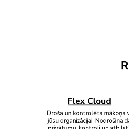
R
Flex Cloud
Droša un kontrolēta mākoņa 
jūsu organizācijai. Nodrošina 
privātumu, kontroli un atbilst