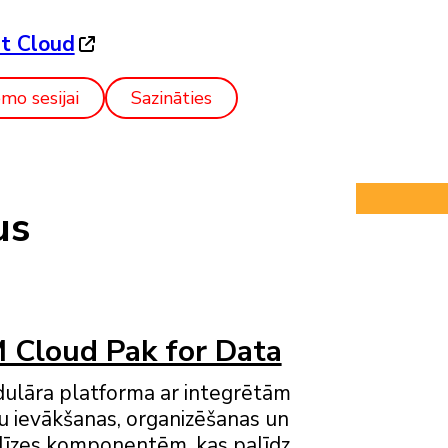
t Cloud
mo sesijai
Sazināties
us
 Cloud Pak for Data
ulāra platforma ar integrētām
u ievākšanas, organizēšanas un
līzes komponentēm, kas palīdz