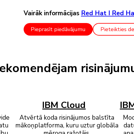
Vairāk informācijas
Red Hat I Red Ha
Pieprasīt piedāvājumu
Pieteikties de
ekomendējam risinājum
IBM Cloud
IBM
vide
Atvērtā koda risinājumos balstīta
Mod
datu
mākoņplatforma, kuru uztur globāla
dat
ību
mēroga ražotājs.
ana