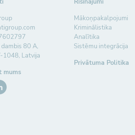
ti
Risinājumi
roup
Mākoņpakalpojumi
atigroup.com
Kriminālistika
67602797
Analītika
 dambis 80 A,
Sistēmu integrācija
V-1048, Latvija
Privātuma Politika
et mums