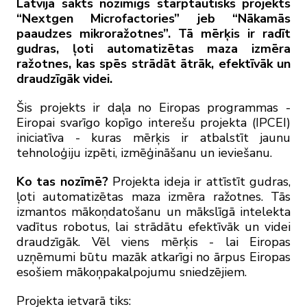
Latvijā sākts nozīmīgs starptautisks projekts
“Nextgen Microfactories” jeb “Nākamās
paaudzes mikroražotnes”. Tā mērķis ir radīt
gudras, ļoti automatizētas maza izmēra
ražotnes, kas spēs strādāt ātrāk, efektīvāk un
draudzīgāk videi.
Šis projekts ir daļa no Eiropas programmas -
Eiropai svarīgo kopīgo interešu projekta (IPCEI)
iniciatīva - kuras mērķis ir atbalstīt jaunu
tehnoloģiju izpēti, izmēģināšanu un ieviešanu.
Ko tas nozīmē?
Projekta ideja ir attīstīt gudras,
ļoti automatizētas maza izmēra ražotnes. Tās
izmantos mākoņdatošanu un mākslīgā intelekta
vadītus robotus, lai strādātu efektīvāk un videi
draudzīgāk. Vēl viens mērķis - lai Eiropas
uzņēmumi būtu mazāk atkarīgi no ārpus Eiropas
esošiem mākoņpakalpojumu sniedzējiem.
Projekta ietvarā tiks: