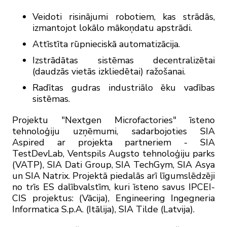
Veidoti risinājumi robotiem, kas strādās,
izmantojot lokālo mākoņdatu apstrādi.
Attīstīta rūpnieciskā automatizācija.
Izstrādātas sistēmas decentralizētai
(daudzās vietās izkliedētai) ražošanai.
Radītas gudras industriālo ēku vadības
sistēmas.
Projektu "Nextgen Microfactories" īsteno
tehnoloģiju uzņēmumi, sadarbojoties SIA
Aspired ar projekta partneriem - SIA
TestDevLab, Ventspils Augsto tehnoloģiju parks
(VATP), SIA Dati Group, SIA TechGym, SIA Asya
un SIA Natrix. Projektā piedalās arī līgumslēdzēji
no trīs ES dalībvalstīm, kuri īsteno savus IPCEI-
CIS projektus: (Vācija), Engineering Ingegneria
Informatica S.p.A. (Itālija), SIA Tilde (Latvija).