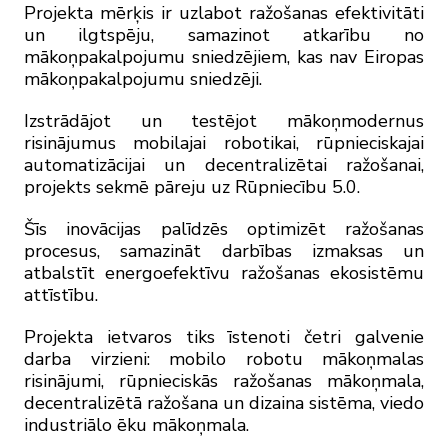
Projekta mērķis ir uzlabot ražošanas efektivitāti
un ilgtspēju, samazinot atkarību no
mākoņpakalpojumu sniedzējiem, kas nav Eiropas
mākoņpakalpojumu sniedzēji.
Izstrādājot un testējot mākoņmodernus
risinājumus mobilajai robotikai, rūpnieciskajai
automatizācijai un decentralizētai ražošanai,
projekts sekmē pāreju uz Rūpniecību 5.0.
Šīs inovācijas palīdzēs optimizēt ražošanas
procesus, samazināt darbības izmaksas un
atbalstīt energoefektīvu ražošanas ekosistēmu
attīstību.
Projekta ietvaros tiks īstenoti četri galvenie
darba virzieni: mobilo robotu mākoņmalas
risinājumi, rūpnieciskās ražošanas mākoņmala,
decentralizētā ražošana un dizaina sistēma, viedo
industriālo ēku mākoņmala.