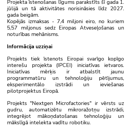
Projekta īstenošanas līgums parakstīts šī gada 1.
jūlijā un tā aktivitātes norisināsies līdz 2027.
gada beigām.
Kopējās izmaksas - 7,4 miljoni eiro, no kuriem
5,57 miljonus sedz Eiropas Atveseļošanas un
noturības mehānisms.
Informācija uzziņai
Projekts tiek īstenots Eiropai svarīgo kopīgo
interešu projekta (IPCEI) iniciatīvas ietvaros.
Iniciatīvas mērķis ir atbalstīt jaunu
programmatūru un tehnoloģiju pētījumus,
eksperimentālo izstrādi un ieviešanas
pilotprojektus Eiropā.
Projekts "Nextgen Microfactories" ir vērsts uz
gudru, automatizētu mikroražotņu izstrādi,
integrējot mākoņdatošanas tehnoloģiju un
mākslīgā intelekta vadītu robotiku.