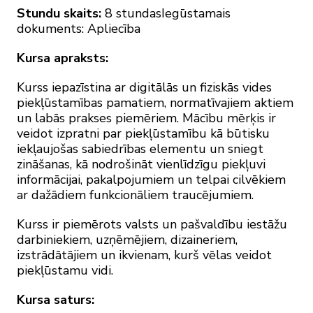
Stundu skaits:
8 stundasIegūstamais
dokuments: Apliecība
Kursa apraksts:
Kurss iepazīstina ar digitālās un fiziskās vides
piekļūstamības pamatiem, normatīvajiem aktiem
un labās prakses piemēriem. Mācību mērķis ir
veidot izpratni par piekļūstamību kā būtisku
iekļaujošas sabiedrības elementu un sniegt
zināšanas, kā nodrošināt vienlīdzīgu piekļuvi
informācijai, pakalpojumiem un telpai cilvēkiem
ar dažādiem funkcionāliem traucējumiem.
Kurss ir piemērots valsts un pašvaldību iestāžu
darbiniekiem, uzņēmējiem, dizaineriem,
izstrādātājiem un ikvienam, kurš vēlas veidot
piekļūstamu vidi.
Kursa saturs: