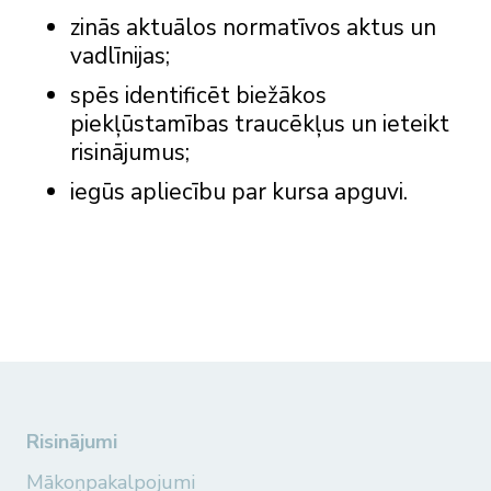
zinās aktuālos normatīvos aktus un
vadlīnijas;
spēs identificēt biežākos
piekļūstamības traucēkļus un ieteikt
risinājumus;
iegūs apliecību par kursa apguvi.
Risinājumi
Mākoņpakalpojumi