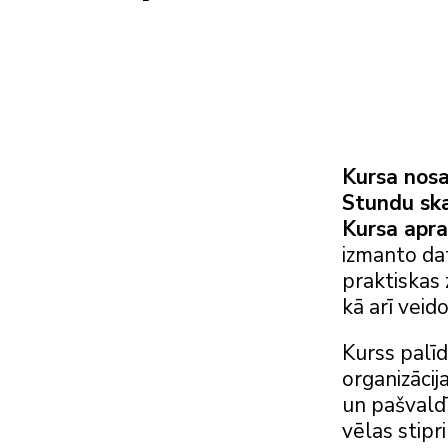
Kursa nos
Stundu ska
Kursa apra
izmanto dat
praktiskas 
kā arī veid
Kurss palīd
organizācij
un pašvald
vēlas stipr