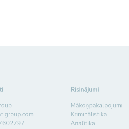
ti
Risinājumi
roup
Mākoņpakalpojumi
atigroup.com
Kriminālistika
67602797
Analītika