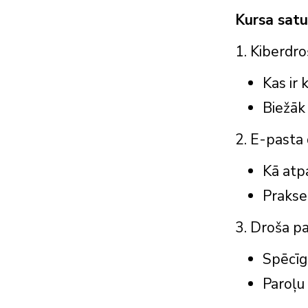
Kursa satu
1. Kiberdr
Kas ir 
Biežāk
2. E-pasta
Kā atp
Prakse
3. Droša pa
Spēcīg
Paroļu