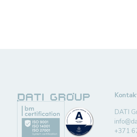
Kontak
DATI G
info@d
+371 