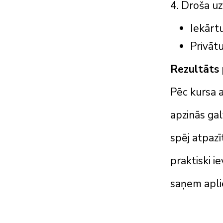
4. Droša u
Iekārt
Privāt
Rezultāts 
Pēc kursa a
apzinās gal
spēj atpazī
praktiski i
saņem apli