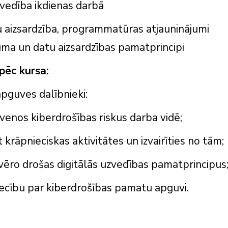
zvedība ikdienas darbā
u aizsardzība, programmatūras atjauninājumi
uma un datu aizsardzības pamatprincipi
pēc kursa:
pguves dalībnieki:
venos kiberdrošības riskus darba vidē;
t krāpnieciskas aktivitātes un izvairīties no tām;
evēro drošas digitālās uzvedības pamatprincipus
ecību par kiberdrošības pamatu apguvi.