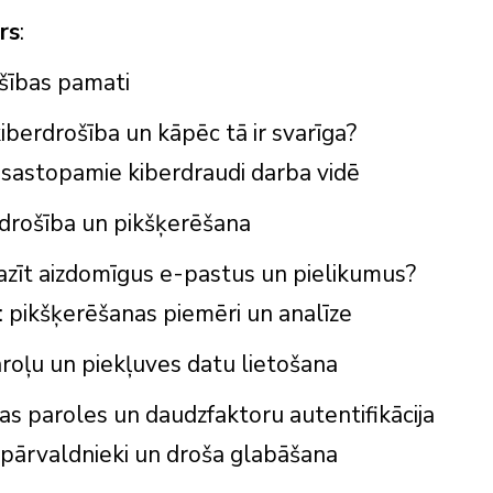
rs
:
ošības pamati
kiberdrošība un kāpēc tā ir svarīga?
 sastopamie kiberdraudi darba vidē
 drošība un pikšķerēšana
azīt aizdomīgus e-pastus un pielikumus?
: pikšķerēšanas piemēri un analīze
roļu un piekļuves datu lietošana
as paroles un daudzfaktoru autentifikācija
 pārvaldnieki un droša glabāšana