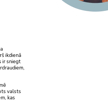
ba
rš ikdienā
 ir sniegt
berdraudiem,
kmē
ots valsts
ēm, kas