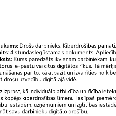
aukums:
Drošs darbinieks. Kiberdrošības pamati.
its
: 4 stundasIegūstamais dokuments: Apliecī
ksts:
Kurss paredzēts ikvienam darbiniekam, ku
orus, e-pastu vai citus digitālos rīkus. Tā mērķis
zināšanas par to, kā atpazīt un izvairīties no ki
ot drošu uzvedību digitālajā vidē.
z izprast, kā individuāla atbildība un rīcība iete
as kopējo kiberdrošības līmeni. Tas īpaši piemēr
ību iestādēm, uzņēmumiem un izglītības iestād
ināt savu darbinieku digitālo drošību.