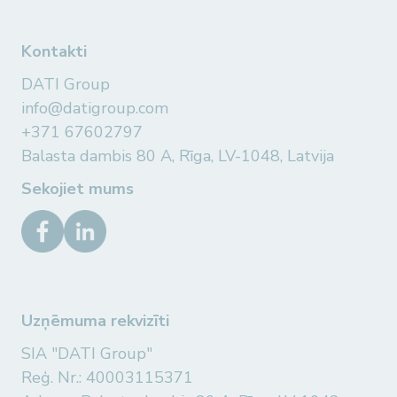
Kontakti
DATI Group
info@datigroup.com
+371 67602797
Balasta dambis 80 A, Rīga, LV-1048, Latvija
Sekojiet mums
Uzņēmuma rekvizīti
SIA "DATI Group"
Reģ. Nr.: 40003115371