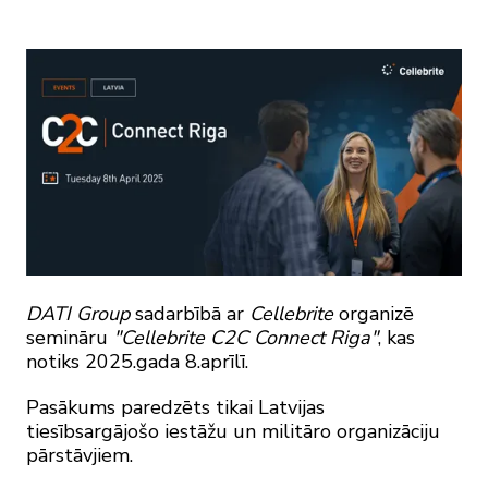
DATI Group
sadarbībā ar
Cellebrite
organizē
semināru
"Cellebrite C2C Connect Riga"
, kas
notiks 2025.gada ​​​​8.aprīlī.
Pasākums paredzēts tikai Latvijas
tiesībsargājošo iestāžu un militāro organizāciju
pārstāvjiem.