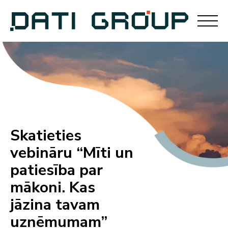
Skatieties
vebināru “Mīti un
patiesība par
mākoni. Kas
jāzina tavam
uzņēmumam”