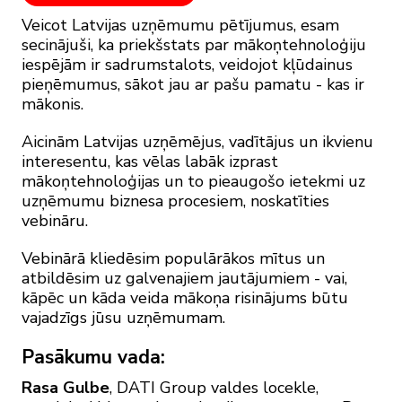
Veicot Latvijas uzņēmumu pētījumus, esam
secinājuši, ka priekšstats par mākoņtehnoloģiju
iespējām ir sadrumstalots, veidojot kļūdainus
pieņēmumus, sākot jau ar pašu pamatu - kas ir
mākonis.
Aicinām Latvijas uzņēmējus, vadītājus un ikvienu
interesentu, kas vēlas labāk izprast
mākoņtehnoloģijas un to pieaugošo ietekmi uz
uzņēmumu biznesa procesiem, noskatīties
vebināru.
Vebinārā kliedēsim populārākos mītus un
atbildēsim uz galvenajiem jautājumiem - vai,
kāpēc un kāda veida mākoņa risinājums būtu
vajadzīgs jūsu uzņēmumam.
Pasākumu vada:
Rasa Gulbe
, DATI Group valdes locekle,