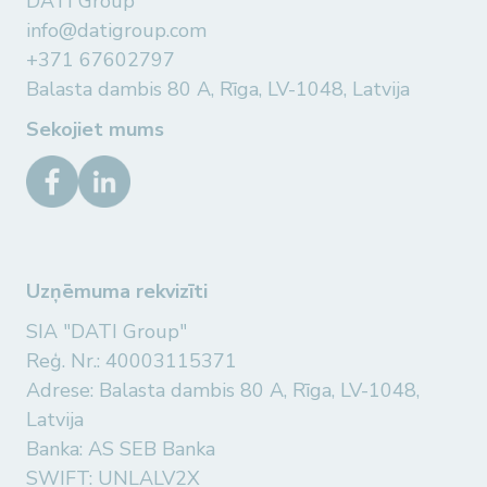
DATI Group
info@datigroup.com
+371 67602797
Balasta dambis 80 A, Rīga, LV-1048, Latvija
Sekojiet mums
Uzņēmuma rekvizīti
SIA "DATI Group"
Reģ. Nr.: 40003115371
Adrese: Balasta dambis 80 A, Rīga, LV-1048,
Latvija
Banka: AS SEB Banka
SWIFT: UNLALV2X