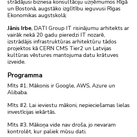
strādājusi biznesa konsultāciju uzņēmumos Rīgā
un Bostonā, augstāko izglītību ieguvusi Rīgas
Ekonomikas augstskolā;
Jānis Irbe
, DATI Group IT risinājumu arhitekts ar
vairāk nekā 20 gadu pieredzi IT nozarē,
izstrādājis infrastruktūras arhitektūru tādos
projektos kā CERN CMS Tier2 un Latvijas
kultūras vēstures mantojuma datu krātuves
izveide.
Programma
Mīts #1. Mākonis ir Google, AWS, Azure un
Alibaba.
Mīts #2. Lai ieviestu mākoni, nepieciešamas lielas
investīcijas iekārtās.
Mīts #3. Mākoņa vide nav droša, jo nevaram
kontrolēt, kur paliek mūsu dati.